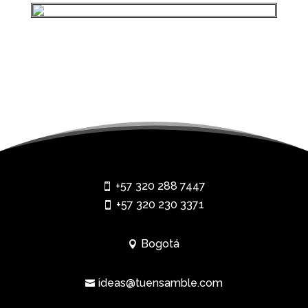
+57 320 288 7447

+57 320 230 3371

Bogotá

ideas@tuensamble.com
